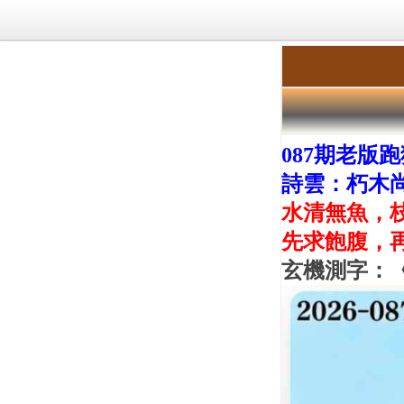
087期老版
詩雲：朽木
水清無魚，
先求飽腹，
玄機測字：