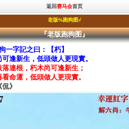
返回
赛马会
首页
老版%跑狗图√
『老版跑狗图』
跑狗一字記之曰：【朽】
尚可逢新生，低頭做人更現實。
枝落連根，朽木尚可逢新生；
再看命運，低頭做人更現實。
《侃》