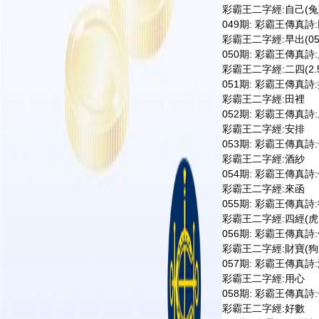
彩霸王二字經:自己(兔
049期: 彩霸王傳真
彩霸王二字經:早出(05.0
050期: 彩霸王傳真
彩霸王二字經:二四(2.5.
051期: 彩霸王傳真
彩霸王二字經:田裡
052期: 彩霸王傳真
彩霸王二字經:安排
053期: 彩霸王傳真
彩霸王二字經:酒紗
054期: 彩霸王傳真
彩霸王二字經:來函
055期: 彩霸王傳真
彩霸王二字經:四經(虎1
056期: 彩霸王傳真
彩霸王二字經:財寶(狗2
057期: 彩霸王傳真
彩霸王二字經:用心
058期: 彩霸王傳真
彩霸王二字經:好數