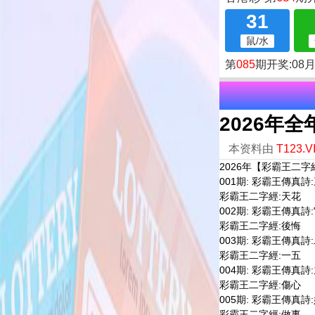
2026年
本资料由
T123.V
2026年【彩霸王二字經】
001期: 彩霸王傳真
彩霸王二字經:天花
002期: 彩霸王傳真
彩霸王二字經:後悔
003期: 彩霸王傳真
彩霸王二字經:一五
004期: 彩霸王傳真
彩霸王二字經:傷心
005期: 彩霸王傳真
彩霸王二字經:做事