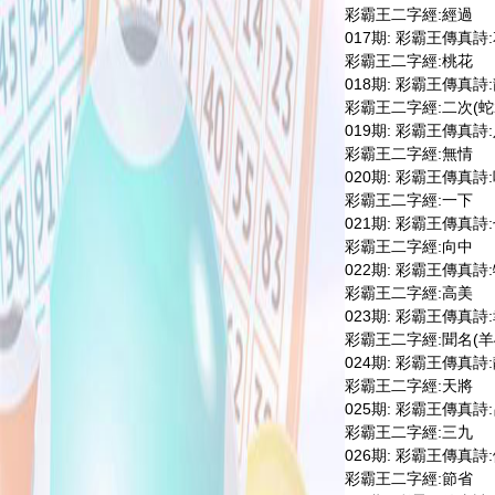
彩霸王二字經:經過
017期: 彩霸王傳真
彩霸王二字經:桃花
018期: 彩霸王傳真
彩霸王二字經:二次(蛇2
019期: 彩霸王傳真
彩霸王二字經:無情
020期: 彩霸王傳真
彩霸王二字經:一下
021期: 彩霸王傳真
彩霸王二字經:向中
022期: 彩霸王傳真
彩霸王二字經:高美
023期: 彩霸王傳真
彩霸王二字經:聞名(羊4
024期: 彩霸王傳真
彩霸王二字經:天將
025期: 彩霸王傳真
彩霸王二字經:三九
026期: 彩霸王傳真
彩霸王二字經:節省