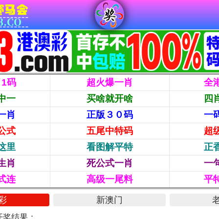
肖1码
超火爆一肖
全
中一
买啥就开啥
四
一肖
正版３０码
一
公式
五尾中特码
超
这里
看图解平特
正
生肖
死公式一肖
一
式连
高级一尾料
平