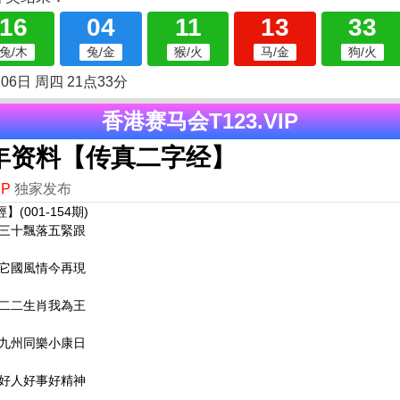
香港赛马会
T123.VIP
全年资料【传真二字经】
IP
独家发布
(001-154期)
詩:三十飄落五緊跟
詩:它國風情今再現
詩:二二生肖我為王
詩:九州同樂小康日
詩:好人好事好精神