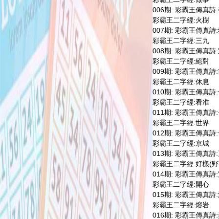
006期: 彩霸王傳真
彩霸王二字經:火樹
007期: 彩霸王傳真
彩霸王二字經:三九
008期: 彩霸王傳真
彩霸王二字經:絕對
009期: 彩霸王傳真
彩霸王二字經:休息
010期: 彩霸王傳真
彩霸王二字經:看准
011期: 彩霸王傳真
彩霸王二字經:世界
012期: 彩霸王傳真
彩霸王二字經:京城
013期: 彩霸王傳真
彩霸王二字經:好樣(野
014期: 彩霸王傳真
彩霸王二字經:開心
015期: 彩霸王傳真
彩霸王二字經:熔岩
016期: 彩霸王傳真