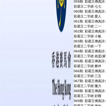
059期: 彩霸王傳真詩
彩霸王二字經:七七
060期: 彩霸王傳真
彩霸王二字經:愛人
061期: 彩霸王傳真
彩霸王二字經:二一
062期: 彩霸王傳真
彩霸王二字經:小氣
063期: 彩霸王傳真
彩霸王二字經:一下
064期: 彩霸王傳真
彩霸王二字經:就是(家
065期: 彩霸王傳真
彩霸王二字經:夥伴
066期: 彩霸王傳真詩
彩霸王二字經:三五
067期: 彩霸王傳真
彩霸王二字經:魔力
068期: 彩霸王傳真
彩霸王二字經:好難
069期: 彩霸王傳真
彩霸王二字經:海如