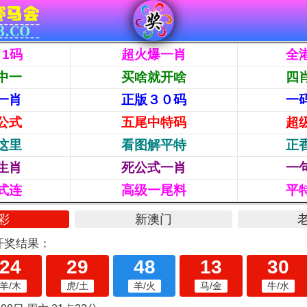
肖1码
超火爆一肖
全
中一
买啥就开啥
四
一肖
正版３０码
一
公式
五尾中特码
超
这里
看图解平特
正
生肖
死公式一肖
一
式连
高级一尾料
平