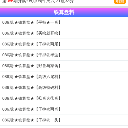
铁算盘料
086期:★铁算盘★【平特★一肖】
086期:★铁算盘★【买啥就开啥】
086期:★铁算盘★【干掉㊣两尾】
086期:★铁算盘★【干掉㊣半波】
086期:★铁算盘★【野兽与家禽】
086期:★铁算盘★【高级六尾料】
086期:★铁算盘★【高级特码料】
086期:★铁算盘★【⑥肖选①肖】
086期:★铁算盘★【干掉㊣两肖】
086期:★铁算盘★【干掉㊣一头】