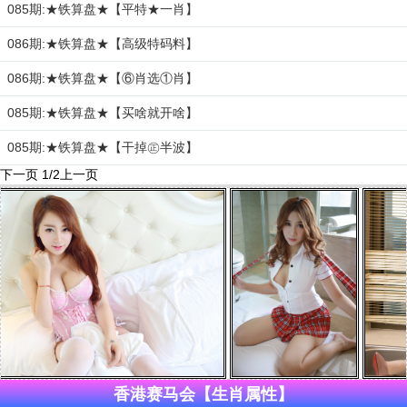
085期:★铁算盘★【平特★一肖】
086期:★铁算盘★【高级特码料】
086期:★铁算盘★【⑥肖选①肖】
085期:★铁算盘★【买啥就开啥】
085期:★铁算盘★【干掉㊣半波】
下一页
1/2
上一页
香港赛马会【生肖属性】