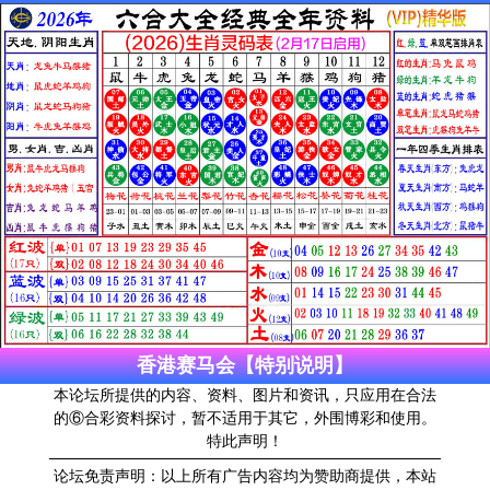
香港赛马会【特别说明】
本论坛所提供的内容、资料、图片和资讯，只应用在合法
的⑥合彩资料探讨，暂不适用于其它，外围博彩和使用。
特此声明！
论坛免责声明：以上所有广告内容均为赞助商提供，本站