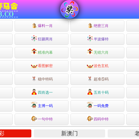
爆料一肖
绝密三肖
狂砸两肖
半波爆特
精准内幕
无错六肖
看图解密
波色玄机
稳中特码
超准⑤码
四肖选一
五肖十码
主博一码
一码免费
一句中特
四码中特