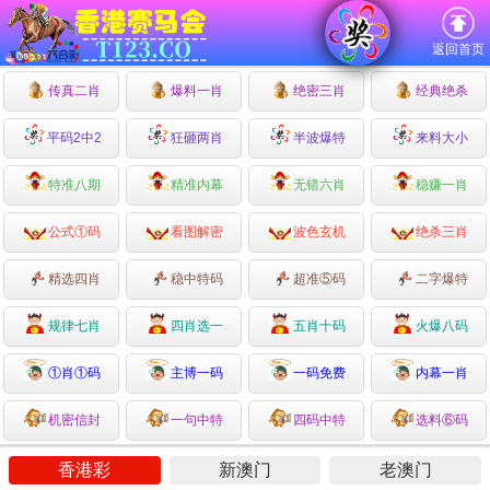
返回首页
传真二肖
爆料一肖
绝密三肖
经典绝杀
平码2中2
狂砸两肖
半波爆特
来料大小
特准八期
精准内幕
无错六肖
稳赚一肖
公式①码
看图解密
波色玄机
绝杀三肖
精选四肖
稳中特码
超准⑤码
二字爆特
规律七肖
四肖选一
五肖十码
火爆八码
①肖①码
主博一码
一码免费
内幕一肖
机密信封
一句中特
四码中特
选料⑥码