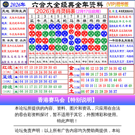
香港赛马会【特别说明】
本论坛所提供的内容、资料、图片和资讯，只应用在合法
的⑥合彩资料探讨，暂不适用于其它，外围博彩和使用。
特此声明！
论坛免责声明：以上所有广告内容均为赞助商提供，本站