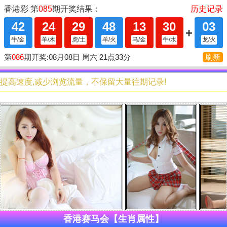
提高速度,减少浏览流量，不保留大量往期记录!
香港赛马会【生肖属性】