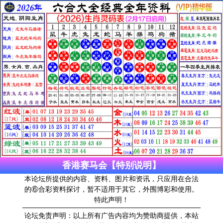
香港赛马会【特别说明】
本论坛所提供的内容、资料、图片和资讯，只应用在合法
的⑥合彩资料探讨，暂不适用于其它，外围博彩和使用。
特此声明！
论坛免责声明：以上所有广告内容均为赞助商提供，本站