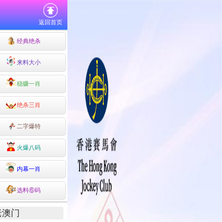
返回首页
经典绝杀
来料大小
稳赚一肖
绝杀三肖
二字爆特
火爆八码
内幕一肖
选料⑥码