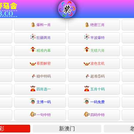
爆料一肖
绝密三肖
狂砸两肖
半波爆特
精准内幕
无错六肖
看图解密
波色玄机
稳中特码
超准⑤码
四肖选一
五肖十码
主博一码
一码免费
一句中特
四码中特