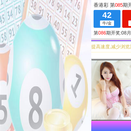
提高速度,减少浏览