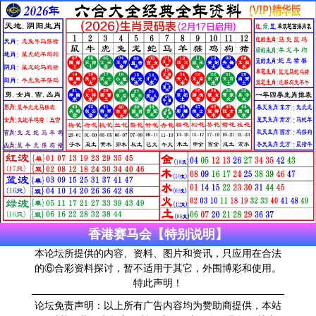
香港赛马会【特别说明】
本论坛所提供的内容、资料、图片和资讯，只应用在合法
的⑥合彩资料探讨，暂不适用于其它，外围博彩和使用。
特此声明！
论坛免责声明：以上所有广告内容均为赞助商提供，本站