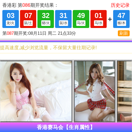
提高速度,减少浏览流量，不保留大量往期记录!
香港赛马会【生肖属性】