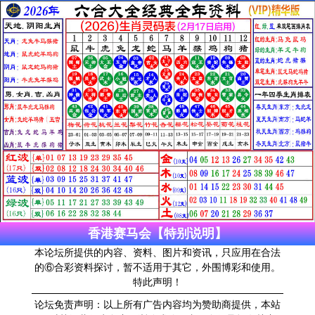
香港赛马会【特别说明】
本论坛所提供的内容、资料、图片和资讯，只应用在合法
的⑥合彩资料探讨，暂不适用于其它，外围博彩和使用。
特此声明！
论坛免责声明：以上所有广告内容均为赞助商提供，本站