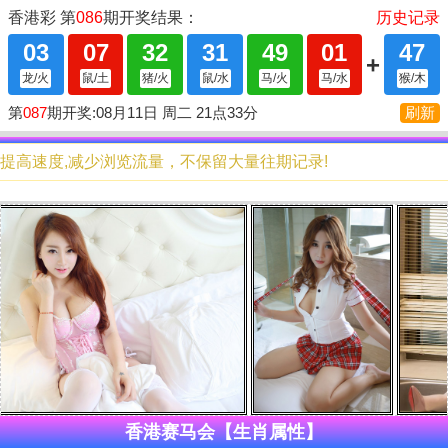
提高速度,减少浏览流量，不保留大量往期记录!
香港赛马会【生肖属性】