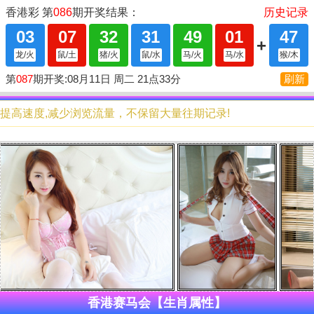
提高速度,减少浏览流量，不保留大量往期记录!
香港赛马会【生肖属性】