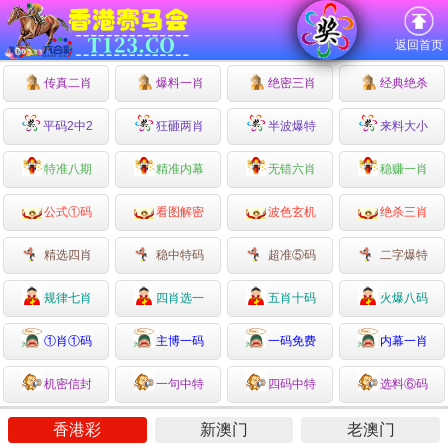
返回首页
传真二肖
爆料一肖
绝密三肖
经典绝杀
平码2中2
狂砸两肖
半波爆特
来料大小
特准八期
精准内幕
无错六肖
稳赚一肖
公式①码
看图解密
波色玄机
绝杀三肖
精选四肖
稳中特码
超准⑤码
二字爆特
规律七肖
四肖选一
五肖十码
火爆八码
①肖①码
主博一码
一码免费
内幕一肖
机密信封
一句中特
四码中特
选料⑥码