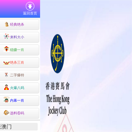
返回首页
经典绝杀
来料大小
稳赚一肖
绝杀三肖
二字爆特
火爆八码
内幕一肖
选料⑥码