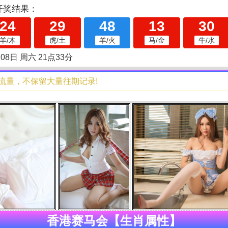
流量，不保留大量往期记录!
香港赛马会【生肖属性】