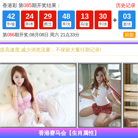
提高速度,减少浏览流量，不保留大量往期记录!
香港赛马会【生肖属性】