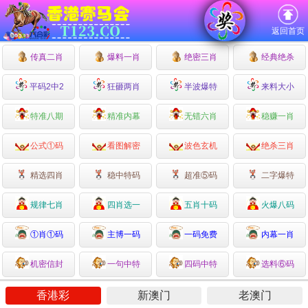
返回首页
传真二肖
爆料一肖
绝密三肖
经典绝杀
平码2中2
狂砸两肖
半波爆特
来料大小
特准八期
精准内幕
无错六肖
稳赚一肖
公式①码
看图解密
波色玄机
绝杀三肖
精选四肖
稳中特码
超准⑤码
二字爆特
规律七肖
四肖选一
五肖十码
火爆八码
①肖①码
主博一码
一码免费
内幕一肖
机密信封
一句中特
四码中特
选料⑥码