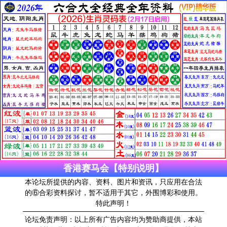
香港赛马会【特别说明】
本论坛所提供的内容、资料、图片和资讯，只应用在合法
的⑥合彩资料探讨，暂不适用于其它，外围博彩和使用。
特此声明！
论坛免责声明：以上所有广告内容均为赞助商提供，本站