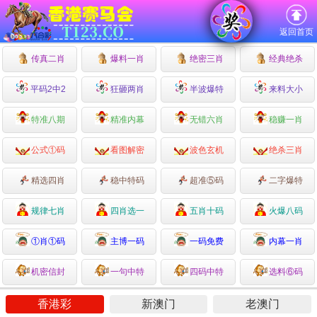
返回首页
传真二肖
爆料一肖
绝密三肖
经典绝杀
平码2中2
狂砸两肖
半波爆特
来料大小
特准八期
精准内幕
无错六肖
稳赚一肖
公式①码
看图解密
波色玄机
绝杀三肖
精选四肖
稳中特码
超准⑤码
二字爆特
规律七肖
四肖选一
五肖十码
火爆八码
①肖①码
主博一码
一码免费
内幕一肖
机密信封
一句中特
四码中特
选料⑥码